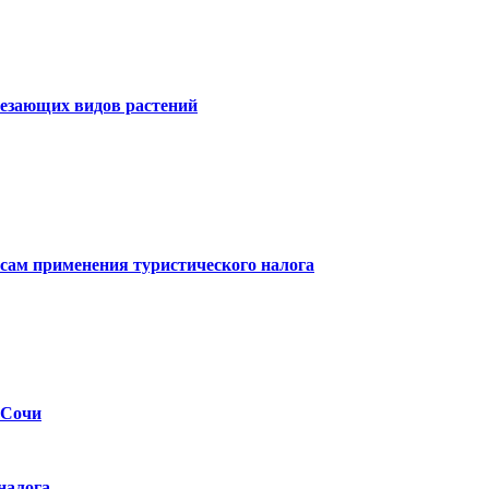
чезающих видов растений
сам применения туристического налога
 Сочи
налога