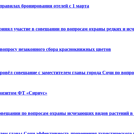
правилах бронирования отелей с 1 марта
ринял участие в совещании по вопросам охраны редких и ис
 вопросу незаконного сбора краснокнижных цветов
овёл совещание с заместителем главы города Сочи по вопро
 визитом ФТ «Сириус»
совещании по вопросам охраны исчезающих видов растений в
елем главы Сочи эффективность применения туристического 