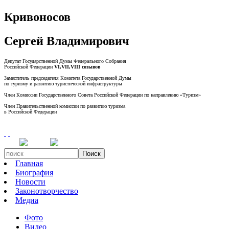
Кривоносов
Сергей Владимирович
Депутат Государственной Думы Федерального Собрания
Российской Федерации
VI,VII,VIII созывов
Заместитель председателя Комитета Государственной Думы
по туризму и развитию туристической инфраструктуры
Член Комиссии Государственного Совета Российской Федерации по направлению «Туризм»
Член Правительственной комиссии по развитию туризма
в Российской Федерации
Поиск
Главная
Биография
Новости
Законотворчество
Медиа
Фото
Видео