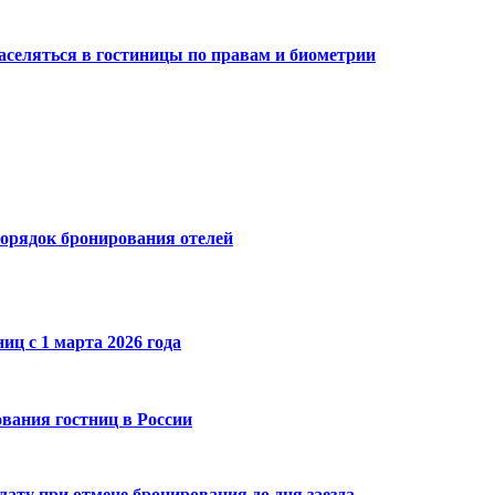
заселяться в гостиницы по правам и биометрии
 порядок бронирования отелей
иц с 1 марта 2026 года
вания гостниц в России
ату при отмене бронирования до дня заезда