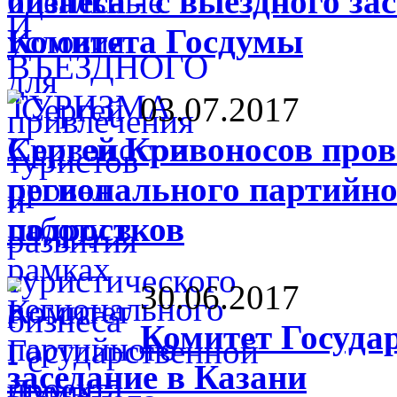
бизнеса - с выездного з
Комитета Госдумы
03.07.2017
Сергей Кривоносов пров
регионального партийног
подростков
30.06.2017
Комитет Госуда
заседание в Казани