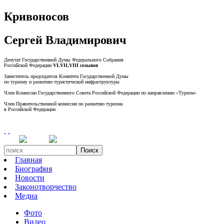
Кривоносов
Сергей Владимирович
Депутат Государственной Думы Федерального Собрания
Российской Федерации
VI,VII,VIII созывов
Заместитель председателя Комитета Государственной Думы
по туризму и развитию туристической инфраструктуры
Член Комиссии Государственного Совета Российской Федерации по направлению «Туризм»
Член Правительственной комиссии по развитию туризма
в Российской Федерации
Поиск
Главная
Биография
Новости
Законотворчество
Медиа
Фото
Видео