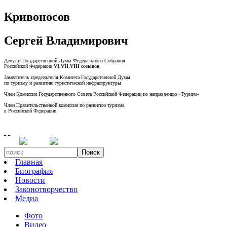
Кривоносов
Сергей Владимирович
Депутат Государственной Думы Федерального Собрания
Российской Федерации
VI,VII,VIII созывов
Заместитель председателя Комитета Государственной Думы
по туризму и развитию туристической инфраструктуры
Член Комиссии Государственного Совета Российской Федерации по направлению «Туризм»
Член Правительственной комиссии по развитию туризма
в Российской Федерации
Поиск
Главная
Биография
Новости
Законотворчество
Медиа
Фото
Видео