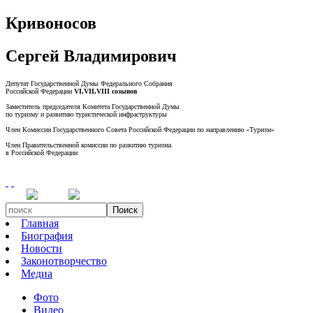
Кривоносов
Сергей Владимирович
Депутат Государственной Думы Федерального Собрания
Российской Федерации
VI,VII,VIII созывов
Заместитель председателя Комитета Государственной Думы
по туризму и развитию туристической инфраструктуры
Член Комиссии Государственного Совета Российской Федерации по направлению «Туризм»
Член Правительственной комиссии по развитию туризма
в Российской Федерации
Поиск
Главная
Биография
Новости
Законотворчество
Медиа
Фото
Видео