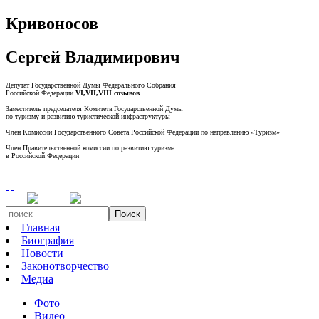
Кривоносов
Сергей Владимирович
Депутат Государственной Думы Федерального Собрания
Российской Федерации
VI,VII,VIII созывов
Заместитель председателя Комитета Государственной Думы
по туризму и развитию туристической инфраструктуры
Член Комиссии Государственного Совета Российской Федерации по направлению «Туризм»
Член Правительственной комиссии по развитию туризма
в Российской Федерации
Поиск
Главная
Биография
Новости
Законотворчество
Медиа
Фото
Видео