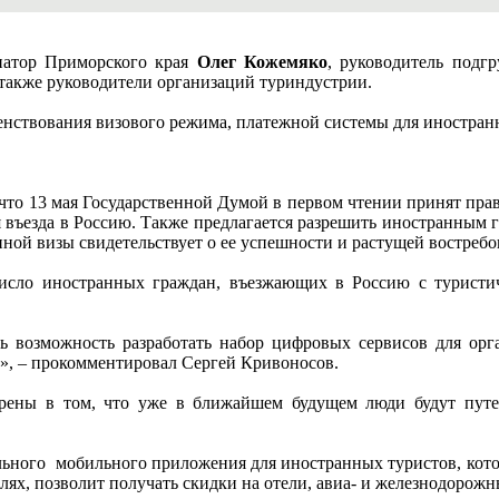
рнатор Приморского края
Олег Кожемяко
, руководитель подг
 также руководители организаций туриндустрии.
енствования визового режима, платежной системы для иностран
то 13 мая Государственной Думой в первом чтении принят пра
я въезда в Россию. Также предлагается разрешить иностранным 
нной визы свидетельствует о ее успешности и растущей востреб
число иностранных граждан, въезжающих в Россию с туристи
ть возможность разработать набор цифровых сервисов для орг
й», – прокомментировал Сергей Кривоносов.
ерены в том, что уже в ближайшем будущем люди будут пут
.
льного мобильного приложения для иностранных туристов, кото
лях, позволит получать скидки на отели, авиа- и железнодорож