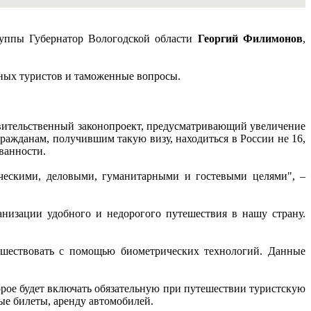
руппы Губернатор Вологодской области
Георгий Филимонов
,
ных туристов и таможенные вопросы.
вительственный законопроект, предусматривающий увеличение
гражданам, получившим такую визу, находиться в России не 16,
ованности.
ческими, деловыми, гуманитарными и гостевыми целями", –
анизации удобного и недорогого путешествия в нашу страну.
ешествовать с помощью биометрических технологий. Данные
рое будет включать обязательную при путешествии туристскую
ные билеты, аренду автомобилей.