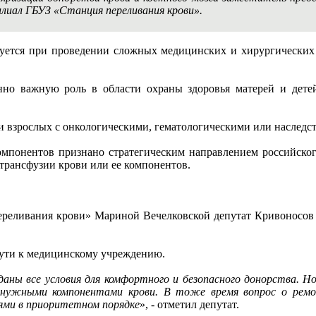
лиал ГБУЗ «Станция переливания крови».
зуется при проведении сложных медицинских и хирургических 
но важную роль в области охраны здоровья матерей и детей
 и взрослых с онкологическими, гематологическими или наслед
компонентов признано стратегическим направлением российско
трансфузии крови или ее компонентов.
реливания крови» Мариной Вечелковской депутат Кривоносов о
пути к медицинскому учреждению.
даны все условия для комфортного и безопасного донорства. Н
а нужными компонентами крови. В тоже время вопрос о рем
ями в приоритетном порядке
», - отметил депутат.