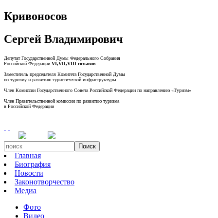
Кривоносов
Сергей Владимирович
Депутат Государственной Думы Федерального Собрания
Российской Федерации
VI,VII,VIII созывов
Заместитель председателя Комитета Государственной Думы
по туризму и развитию туристической инфраструктуры
Член Комиссии Государственного Совета Российской Федерации по направлению «Туризм»
Член Правительственной комиссии по развитию туризма
в Российской Федерации
Поиск
Главная
Биография
Новости
Законотворчество
Медиа
Фото
Видео