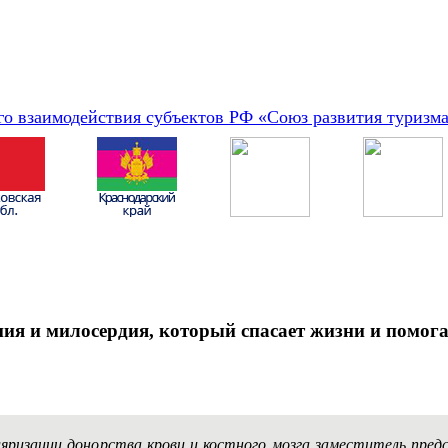
о взаимодействия субъектов РФ «Союз развития туризм
ания и милосердия, который спасает жизни и помо
пуляризации донорства крови и костного мозга заместитель пр