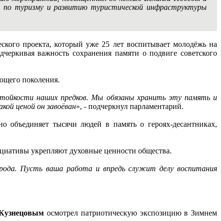
а по туризму и развитию туристической инфраструктуры
еского проекта, который уже 25 лет воспитывает молодёжь на
одчеркивая важность сохранения памяти о подвиге советского
ющего поколения.
стойкости наших предков. Мы обязаны хранить эту память и
кой ценой он завоёван
», - подчеркнул парламентарий.
но объединяет тысячи людей в память о героях-десантниках,
инициативы укрепляют духовные ценности общества.
народа. Пусть ваша работа и впредь служит делу воспитания
Кузнецовым
осмотрел патриотическую экспозицию в Зимнем