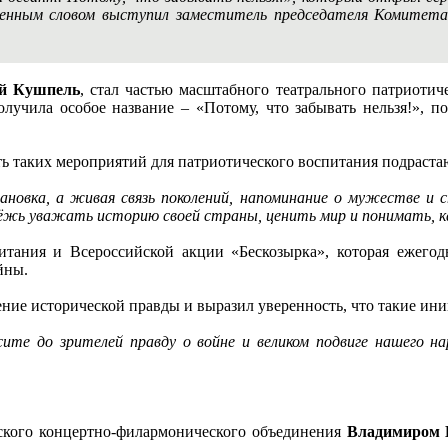
енным словом выступил заместитель председателя Комитет
й Кушпель
, стал частью масштабного театрального патриотич
лучила особое название – «Потому, что забывать нельзя!», п
ть таких мероприятий для патриотического воспитания подраста
ановка, а живая связь поколений, напоминание о мужестве и 
ёжь уважать историю своей страны, ценить мир и понимать, ка
итания и Всероссийской акции «Бескозырка», которая ежегод
ойны.
нение исторической правды и выразил уверенность, что такие 
сите до зрителей правду о войне и великом подвиге нашего 
ского концертно-филармонического объединения
Владимиром 