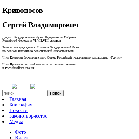
Кривоносов
Сергей Владимирович
Депутат Государственной Думы Федерального Собрания
Российской Федерации
VI,VII,VIII созывов
Заместитель председателя Комитета Государственной Думы
по туризму и развитию туристической инфраструктуры
Член Комиссии Государственного Совета Российской Федерации по направлению «Туризм»
Член Правительственной комиссии по развитию туризма
в Российской Федерации
Поиск
Главная
Биография
Новости
Законотворчество
Медиа
Фото
Видео