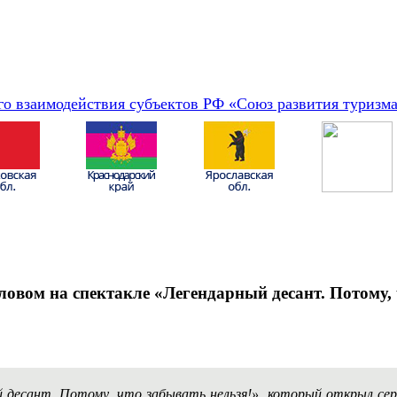
о взаимодействия субъектов РФ «Союз развития туризм
овом на спектакле «Легендарный десант. Потому, ч
й десант. Потому, что забывать нельзя!», который открыл се