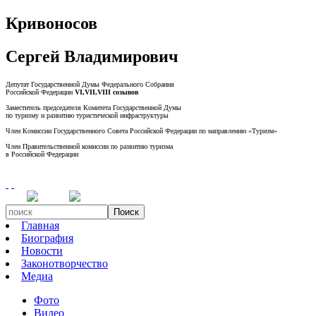
Кривоносов
Сергей Владимирович
Депутат Государственной Думы Федерального Собрания
Российской Федерации
VI,VII,VIII созывов
Заместитель председателя Комитета Государственной Думы
по туризму и развитию туристической инфраструктуры
Член Комиссии Государственного Совета Российской Федерации по направлению «Туризм»
Член Правительственной комиссии по развитию туризма
в Российской Федерации
Поиск
Главная
Биография
Новости
Законотворчество
Медиа
Фото
Видео