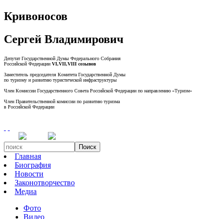
Кривоносов
Сергей Владимирович
Депутат Государственной Думы Федерального Собрания
Российской Федерации
VI,VII,VIII созывов
Заместитель председателя Комитета Государственной Думы
по туризму и развитию туристической инфраструктуры
Член Комиссии Государственного Совета Российской Федерации по направлению «Туризм»
Член Правительственной комиссии по развитию туризма
в Российской Федерации
Поиск
Главная
Биография
Новости
Законотворчество
Медиа
Фото
Видео