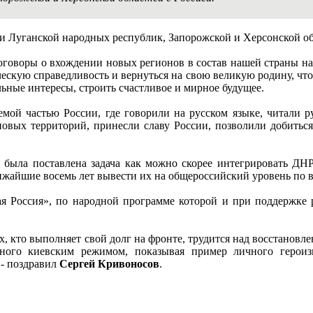
и Луганской народных республик, Запорожской и Херсонской об
договоры о вхождении новых регионов в состав нашей страны на
ческую справедливость и вернуться на свою великую родину, что
ьные интересы, строить счастливое и мирное будущее.
емой частью России, где говорили на русском языке, читали 
новых территорий, принесли славу России, позволили добиться
была поставлена задача как можно cкорее интегрировать ДНР
лижайшие восемь лет вывести их на общероссийский уровень по 
ая Россия», по народной программе которой и при поддержке 
х, кто выполняет свой долг на фронте, трудится над восстановл
нного киевским режимом, показывая пример личного героизм
 - поздравил
Сергей Кривоносов
.