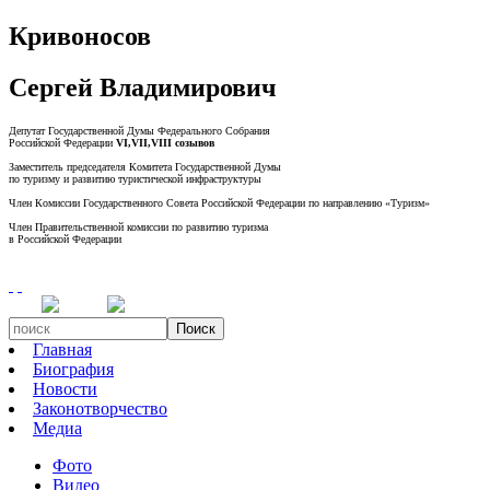
Кривоносов
Сергей Владимирович
Депутат Государственной Думы Федерального Собрания
Российской Федерации
VI,VII,VIII созывов
Заместитель председателя Комитета Государственной Думы
по туризму и развитию туристической инфраструктуры
Член Комиссии Государственного Совета Российской Федерации по направлению «Туризм»
Член Правительственной комиссии по развитию туризма
в Российской Федерации
Поиск
Главная
Биография
Новости
Законотворчество
Медиа
Фото
Видео