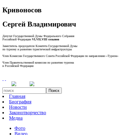
Кривоносов
Сергей Владимирович
Депутат Государственной Думы Федерального Собрания
Российской Федерации
VI,VII,VIII созывов
Заместитель председателя Комитета Государственной Думы
по туризму и развитию туристической инфраструктуры
Член Комиссии Государственного Совета Российской Федерации по направлению «Туризм»
Член Правительственной комиссии по развитию туризма
в Российской Федерации
Поиск
Главная
Биография
Новости
Законотворчество
Медиа
Фото
Видео