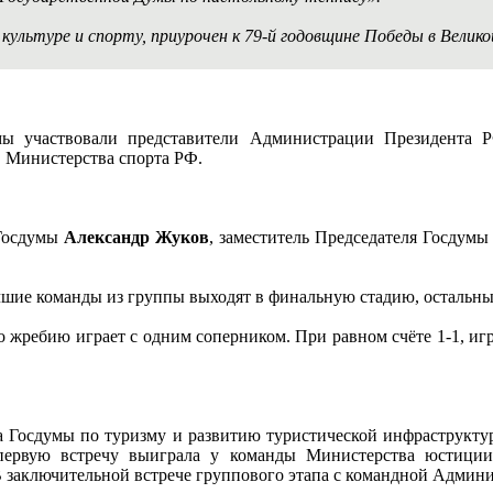
культуре и спорту, приурочен к 79-й годовщине Победы в Велик
мы участвовали представители Администрации Президента 
 Министерства спорта РФ.
 Госдумы
Александр Жуков
, заместитель Председателя Госдум
учшие команды из группы выходят в финальную стадию, остальн
о жребию играет с одним соперником. При равном счёте 1-1, иг
та Госдумы по туризму и развитию туристической инфраструкт
первую встречу выиграла у команды Министерства юстиции 
 В заключительной встрече группового этапа с командной Админ