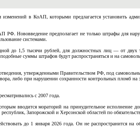
и изменений в КоАП, которыми предлагается установить админ
АП РФ. Нововведение предполагает не только штрафы для нару
ользование системами.
дной до 1,5 тысячи рублей, для должностных лиц — от двух 
у подобные суммы штрафов будут распространяться и на самово
оотведения, утвержденными Правительством РФ, под самовольн
говора, либо при нарушении сохранности контрольных пломб на 
ресматривались с 2007 года.
которым вводится мораторий на принудительное исполнение до
еспублик, Запорожской и Херсонской областей по обязательств
йствовать до 1 января 2026 года. Он не распространится на о