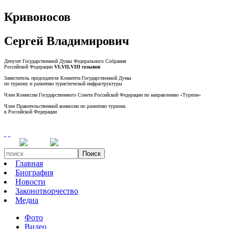
Кривоносов
Сергей Владимирович
Депутат Государственной Думы Федерального Собрания
Российской Федерации
VI,VII,VIII созывов
Заместитель председателя Комитета Государственной Думы
по туризму и развитию туристической инфраструктуры
Член Комиссии Государственного Совета Российской Федерации по направлению «Туризм»
Член Правительственной комиссии по развитию туризма
в Российской Федерации
Поиск
Главная
Биография
Новости
Законотворчество
Медиа
Фото
Видео