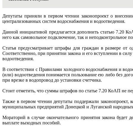
Депутаты приняли в первом чтении законопроект о внесени
централизованных систем водоснабжения и водоотведения.
Данной инициативой предлагается дополнить статью 7.20 Ко
него как самовольное подключение, так и неподконтрольное п
Статья предусматривает штрафы для граждан в размере от о
Соответственно, при принятии закона и его вступлении в сил
водоотведения.
В соответствии с Правилами холодного водоснабжения и вод
(или) водоотведения понимается пользование ею либо без до
при врезке в водопровод до установки счетчика.
Стоит отметить, что суммы штрафов по статье 7.20 КоАП не пе
Также в первом чтении депутаты поддержали законопроект, 
муниципальных предприятий Донецкой и Луганской народных р
Мораторий в случае окончательного принятия закона будет де
выплате выходных пособий.