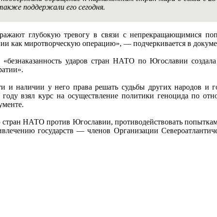
акже поддержали его сегодня.
ражают глубокую тревогу в связи с непрекращающимися поп
ии как миротворческую операцию», — подчеркивается в докуме
о «безнаказанность ударов стран НАТО по Югославии создал
ратии».
ти и наличии у него права решать судьбы других народов и г
14 году взял курс на осуществление политики геноцида по от
ументе.
 стран НАТО против Югославии, противодействовать попыткам 
ривлечению государств — членов Организации Североатлантиче