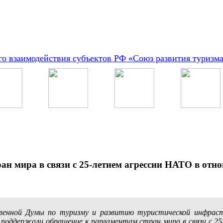
о взаимодействия субъектов РФ «Союз развития туризм
ан мира в связи с 25-летием агрессии НАТО в от
твенной Думы по туризму и развитию туристической инфра
о поддержали обращение к парламентам стран мира в связи с 