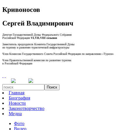
Кривоносов
Сергей Владимирович
Депутат Государственной Думы Федерального Собрания
Российской Федерации
VI,VII,VIII созывов
Заместитель председателя Комитета Государственной Думы
по туризму и развитию туристической инфраструктуры
Член Комиссии Государственного Совета Российской Федерации по направлению «Туризм»
Член Правительственной комиссии по развитию туризма
в Российской Федерации
Поиск
Главная
Биография
Новости
Законотворчество
Медиа
Фото
Видео