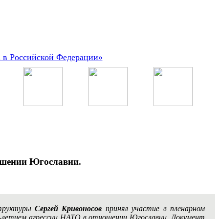
а в Российской Федерации»
ношении Югославии.
структуры
Сергей Кривоносов
принял участие в пленарном
25-летием агрессии НАТО в отношении Югославии. Документ