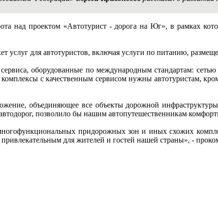
бота над проектом «Автотурист - дорога на Юг», в рамках кот
ет услуг для автотуристов, включая услуги по питанию, размещ
ервиса, оборудованные по международным стандартам: сетью W
 комплексы с качественным сервисом нужны автотуристам, кром
иложение, объединяющее все объекты дорожной инфраструктур
автодорог, позволило бы нашим автопутешественникам комфорт
ногофункциональных придорожных зон и иных схожих комплекс
ее привлекательным для жителей и гостей нашей страны», - прок