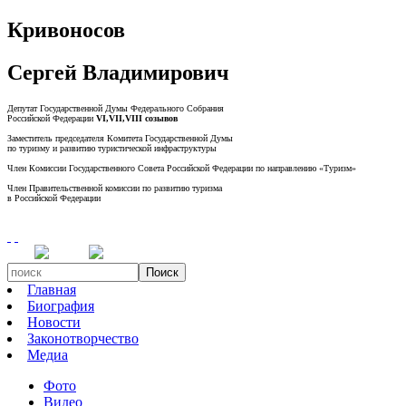
Кривоносов
Сергей Владимирович
Депутат Государственной Думы Федерального Собрания
Российской Федерации
VI,VII,VIII созывов
Заместитель председателя Комитета Государственной Думы
по туризму и развитию туристической инфраструктуры
Член Комиссии Государственного Совета Российской Федерации по направлению «Туризм»
Член Правительственной комиссии по развитию туризма
в Российской Федерации
Поиск
Главная
Биография
Новости
Законотворчество
Медиа
Фото
Видео