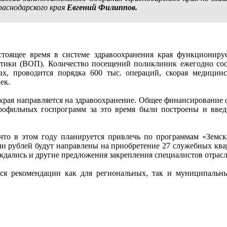
раснодарского края
Евгений Филиппов.
тоящее время в системе здравоохранения края функционируе
тики (ВОП). Количество посещений поликлиник ежегодно сост
ах, проводится порядка 600 тыс. операций, скорая медицин
ек.
ая направляется на здравоохранение. Общее финансирование отра
профильных госпрограмм за это время были построены и вв
 что в этом году планируется привлечь по программам «Земск
лн рублей будут направлены на приобретение 27 служебных квар
ждались и другие предложения закрепления специалистов отрасл
ся рекомендации как для региональных, так и муниципальн