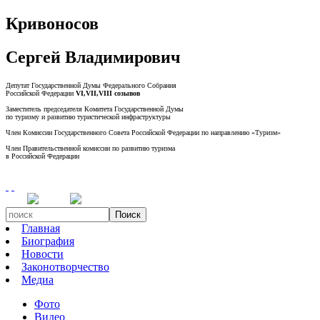
Кривоносов
Сергей Владимирович
Депутат Государственной Думы Федерального Собрания
Российской Федерации
VI,VII,VIII созывов
Заместитель председателя Комитета Государственной Думы
по туризму и развитию туристической инфраструктуры
Член Комиссии Государственного Совета Российской Федерации по направлению «Туризм»
Член Правительственной комиссии по развитию туризма
в Российской Федерации
Поиск
Главная
Биография
Новости
Законотворчество
Медиа
Фото
Видео