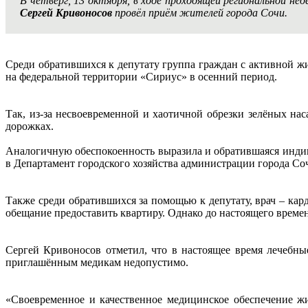
В четверг, 13 октября, в ходе проходящей региональной 
Сергей Кривоносов
провёл приём жителей города Сочи.
Среди обратившихся к депутату группа граждан с активной ж
на федеральной территории «Сириус» в осенний период.
Так, из-за несвоевременной и хаотичной обрезки зелёных на
дорожках.
Аналогичную обеспокоенность выразила и обратившаяся инди
в Департамент городского хозяйства администрации города Соч
Также среди обратившихся за помощью к депутату, врач – ка
обещание предоставить квартиру. Однако до настоящего времени
Сергей Кривоносов отметил, что в настоящее время лечебн
приглашённым медикам недопустимо.
«Своевременное и качественное медицинское обеспечение жи