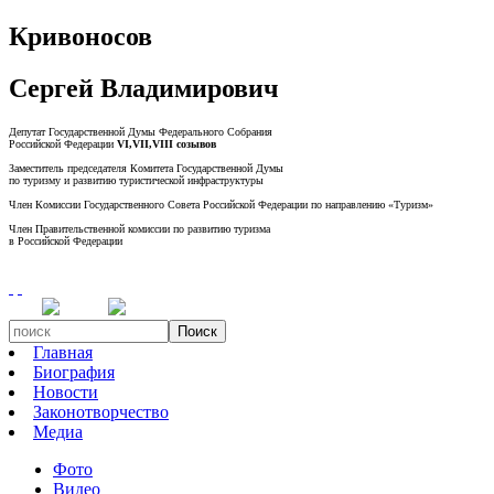
Кривоносов
Сергей Владимирович
Депутат Государственной Думы Федерального Собрания
Российской Федерации
VI,VII,VIII созывов
Заместитель председателя Комитета Государственной Думы
по туризму и развитию туристической инфраструктуры
Член Комиссии Государственного Совета Российской Федерации по направлению «Туризм»
Член Правительственной комиссии по развитию туризма
в Российской Федерации
Поиск
Главная
Биография
Новости
Законотворчество
Медиа
Фото
Видео