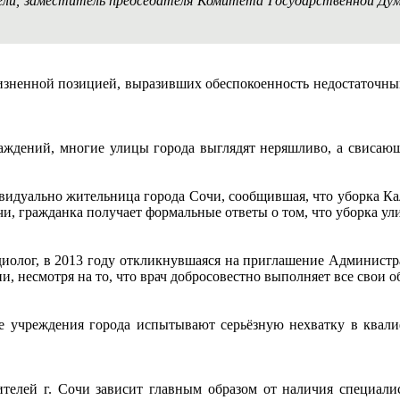
недели, заместитель председателя Комитета Государственной 
изненной позицией, выразивших обеспокоенность недостаточным
саждений, многие улицы города выглядят неряшливо, а свисающ
видуально жительница города Сочи, сообщившая, что уборка К
и, гражданка получает формальные ответы о том, что уборка ул
рдиолог, в 2013 году откликнувшаяся на приглашение Администр
, несмотря на то, что врач добросовестно выполняет все свои об
ые учреждения города испытывают серьёзную нехватку в ква
телей г. Сочи зависит главным образом от наличия специали