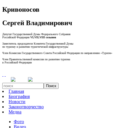
Кривоносов
Сергей Владимирович
Депутат Государственной Думы Федерального Собрания
Российской Федерации
VI,VII,VIII созывов
Заместитель председателя Комитета Государственной Думы
по туризму и развитию туристической инфраструктуры
Член Комиссии Государственного Совета Российской Федерации по направлению «Туризм»
Член Правительственной комиссии по развитию туризма
в Российской Федерации
Поиск
Главная
Биография
Новости
Законотворчество
Медиа
Фото
Видео