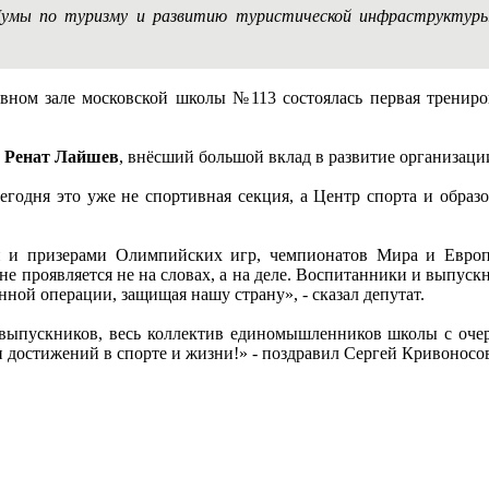
Думы по туризму и развитию туристической инфраструкту
тивном зале московской школы №113 состоялась первая тренир
л
Ренат Лайшев
, внёсший большой вклад в развитие организаци
егодня это уже не спортивная секция, а Центр спорта и обра
и и призерами Олимпийских игр, чемпионатов Мира и Европы
не проявляется не на словах, а на деле. Воспитанники и выпус
ной операции, защищая нашу страну», - сказал депутат.
, выпускников, весь коллектив единомышленников школы с оче
 достижений в спорте и жизни!» - поздравил Сергей Кривоносо