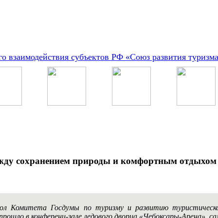
о взаимодействия субъектов РФ «Союз развития туризм
ежду сохранением природы и комфортным отдыхом 
стол Комитета Госдумы по туризму и развитию туристичес
рошло в конференц-зале ледового дворца «Чебоксары-Арена», са