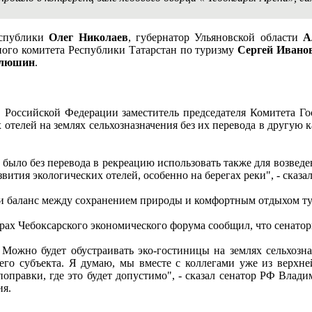
еспублики
Олег Николаев
, губернатор Ульяновской области
А
нного комитета Республики Татарстан по туризму
Сергей Иванов
елюшин
.
 в Российской Федерации заместитель председателя Комитета 
 отелей на землях сельхозназначения без их перевода в другую
было без перевода в рекреацию использовать также для возведе
вития экологических отелей, особенно на берегах реки", - сказа
ти баланс между сохранением природы и комфортным отдыхом т
рах Чебоксарского экономического форума сообщил, что сенато
 Можно будет обустраивать эко-гостиницы на землях сельхозна
ашего субъекта. Я думаю, мы вместе с коллегами уже из верх
оправки, где это будет допустимо", - сказал сенатор РФ Владим
ия.