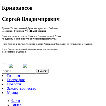
Кривоносов
Сергей Владимирович
Депутат Государственной Думы Федерального Собрания
Российской Федерации
VI,VII,VIII созывов
Заместитель председателя Комитета Государственной Думы
по туризму и развитию туристической инфраструктуры
Член Комиссии Государственного Совета Российской Федерации по направлению «Туризм»
Член Правительственной комиссии по развитию туризма
в Российской Федерации
Поиск
Главная
Биография
Новости
Законотворчество
Медиа
Фото
Видео