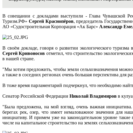
В совещании с докладами выступили - Глава Чувашской Р
Туризм.РФ»
Сергей Краснопёров
, председатель Государстве
АО «Судостроительная Корпорация «Ак Барс»
Александр Ем
В своём докладе, говоря о развитии экологического туризма
Сергей Кривоносов
отметил, что строительство экологических
в нашей стране.
"Мы хотим предложить, чтобы земли сельхозназначения можно 
а также в соседних регионах очень большая перспектива для раз
В тоже время парламентарий подчеркнул, что необходимо най
Сенатор Российской Федерации
Николай Владимиров
в кулуа
"Была предложена, на мой взгляд, очень важная инициатива.
берегах рек, озер, что имеет немаловажное значения для н
инициативу. И примем уже на законодательном уровне такие п
числе на капитальное строительство на землях сельхозназначен