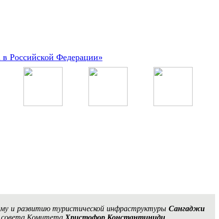
а в Российской Федерации»
ризму и развитию туристической инфраструктуры
Сангаджи
го совета Комитета
Христофор Константиниди
.