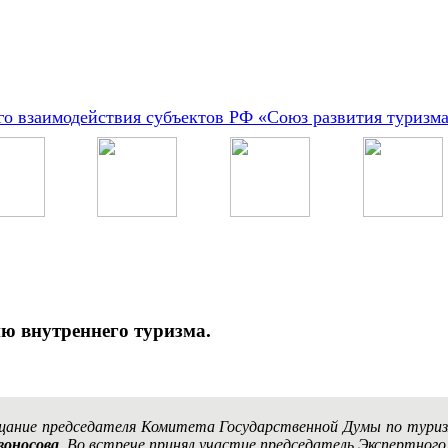
о взаимодействия субъектов РФ «Союз развития туризм
ию внутреннего туризма.
овещание председателя Комитета Государственной Думы по ту
воносова
. Во встрече принял участие председатель Экспертно