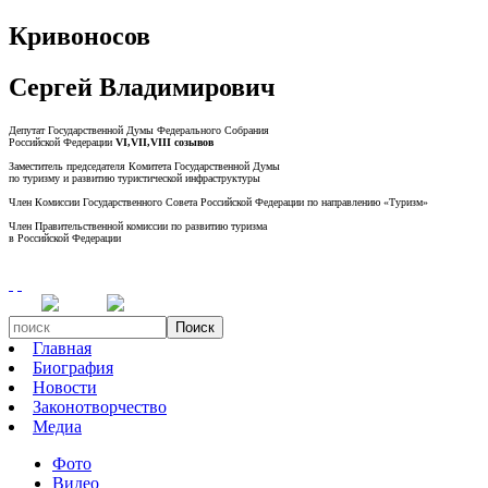
Кривоносов
Сергей Владимирович
Депутат Государственной Думы Федерального Собрания
Российской Федерации
VI,VII,VIII созывов
Заместитель председателя Комитета Государственной Думы
по туризму и развитию туристической инфраструктуры
Член Комиссии Государственного Совета Российской Федерации по направлению «Туризм»
Член Правительственной комиссии по развитию туризма
в Российской Федерации
Поиск
Главная
Биография
Новости
Законотворчество
Медиа
Фото
Видео