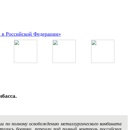
а в Российской Федерации»
басса.
ии по полному освобождению металлургического комбината
тались боевики, перешли под полный контроль российских