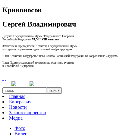
Кривоносов
Сергей Владимирович
Депутат Государственной Думы Федерального Собрания
Российской Федерации
VI,VII,VIII созывов
Заместитель председателя Комитета Государственной Думы
по туризму и развитию туристической инфраструктуры
Член Комиссии Государственного Совета Российской Федерации по направлению «Туризм»
Член Правительственной комиссии по развитию туризма
в Российской Федерации
Поиск
Главная
Биография
Новости
Законотворчество
Медиа
Фото
Видео