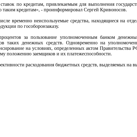
 ставок по кредитам, привлекаемым для выполнения государс
о таким кредитам», - проинформировал Сергей Кривоносов.
исле временно неиспользуемые средства, находящиеся на отд
дукции по гособоронзаказу.
процентов за пользование уполномоченным банком денежны
ков таких денежных средств. Одновременно на уполномоченн
ансирование на условиях, определенных актом Правительства 
овому положению заемщиков и их платежеспособности.
ективности расходования бюджетных средств, выделяемых на вы