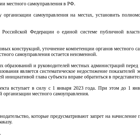
ии местного самоуправления в РФ.
у организации самоуправления на местах, установить полномо
 Российской Федерации о единой системе публичной власти
вых конструкций, уточнение компетенции органов местного сам
тного самоуправления остается неизменной.
ных образований и руководителей местных администраций пере
зования является систематическое недостижение показателей э
й инициативой глава субъекта вправе обратиться в представит
екта вступает в силу с 1 января 2023 года. При этом до 1 янв
й организации местного самоуправления.
онодательство, которые предусматривают запрет на начисление
аказу.
.