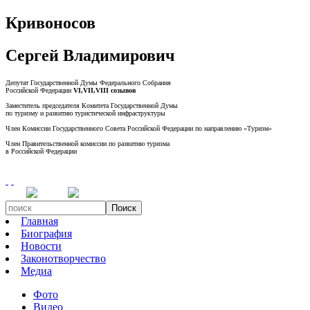
Кривоносов
Сергей Владимирович
Депутат Государственной Думы Федерального Собрания
Российской Федерации
VI,VII,VIII созывов
Заместитель председателя Комитета Государственной Думы
по туризму и развитию туристической инфраструктуры
Член Комиссии Государственного Совета Российской Федерации по направлению «Туризм»
Член Правительственной комиссии по развитию туризма
в Российской Федерации
Поиск
Главная
Биография
Новости
Законотворчество
Медиа
Фото
Видео