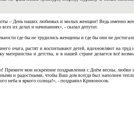
расоты – День наших любимых и милых женщин! Ведь именно жен
 всех их делах и начинаниях», - сказал депутат.
льности где бы не трудились женщины и где бы они не достигал
его очага, растят и воспитывают детей, вдохновляют на труд 
жку материнства и детства, и в нашей стране делается всё во
и! Примите мои искренние поздравления с Днём весны, любви и к
ирными и радостными, чтобы Ваш дом всегда был наполнен тепло
ого неба и яркого солнца!», - поздравил Кривоносов.