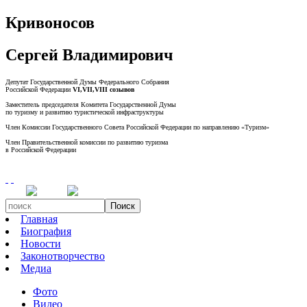
Кривоносов
Сергей Владимирович
Депутат Государственной Думы Федерального Собрания
Российской Федерации
VI,VII,VIII созывов
Заместитель председателя Комитета Государственной Думы
по туризму и развитию туристической инфраструктуры
Член Комиссии Государственного Совета Российской Федерации по направлению «Туризм»
Член Правительственной комиссии по развитию туризма
в Российской Федерации
Поиск
Главная
Биография
Новости
Законотворчество
Медиа
Фото
Видео