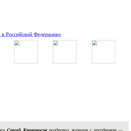
а в Российской Федерации»
дежи
Сергей Кривоносов
поздравил женщин с праздником —