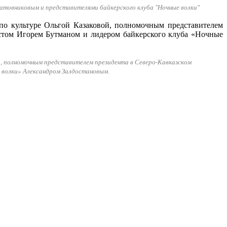
товниковым и представителями байкерского клуба "Ночные волки"
, полномочным представителем президента в Северо-Кавказском
 волки» Александром Залдостановым.