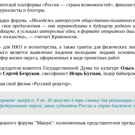
дентской платформы «Россия — страна возможностей», финалист
урналисты и блогеры.
щадки форума.
«Молодежь интересует общественно-политическа
ли свои предложения — они неравнодушны к будущему родного к
 Машуке, я услышал интересные идеи, в формате открытого диал
в госвласти»
, — считает Кривоносов.
— для НКО и волонтерства, а также гранты для физических ли
рого является выявление видения молодыми людьми основны
сфер жизни округа, оформленных в виде проектных работ.
дседателя комитета Государственной Думы по культуре
Ольга
ер
Сергей Безруков
, саксофонист
Игорь Бутман,
лидер байкерс
ам свой фильм «Русский реактор».
рмате лагеря (с 9 по 30 августа в три смены) для реализации
 федерального округа, иных субъектов России и стран ближнего 