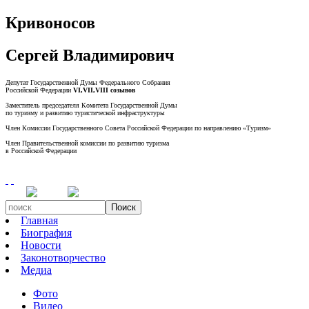
Кривоносов
Сергей Владимирович
Депутат Государственной Думы Федерального Собрания
Российской Федерации
VI,VII,VIII созывов
Заместитель председателя Комитета Государственной Думы
по туризму и развитию туристической инфраструктуры
Член Комиссии Государственного Совета Российской Федерации по направлению «Туризм»
Член Правительственной комиссии по развитию туризма
в Российской Федерации
Поиск
Главная
Биография
Новости
Законотворчество
Медиа
Фото
Видео