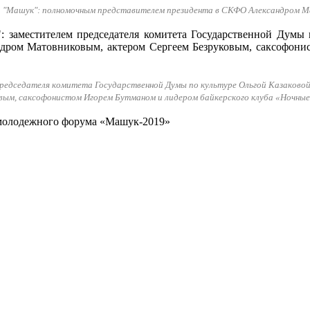
а "Машук": полномочным представителем президента в СКФО Александром Ма
редседателя комитета Государственной Думы по культуре Ольгой Казаковой
вым, саксофонистом Игорем Бутманом и лидером байкерского клуба «Ночные