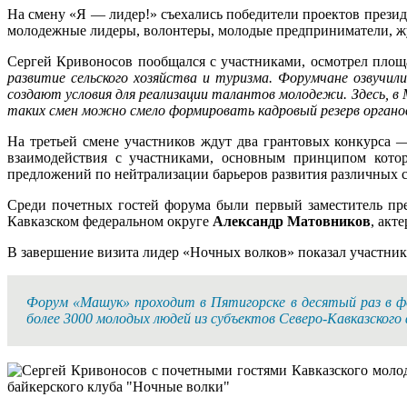
На смену «Я — лидер!» съехались победители проектов прези
молодежные лидеры, волонтеры, молодые предприниматели, ж
Сергей Кривоносов пообщался с участниками, осмотрел пло
развитие сельского хозяйства и туризма. Форумчане озвучи
создают условия для реализации талантов молодежи. Здесь, в
таких смен можно смело формировать кадровый резерв органо
На третьей смене участников ждут два грантовых конкурса 
взаимодействия с участниками, основным принципом кото
предложений по нейтрализации барьеров развития различных 
Среди почетных гостей форума были первый заместитель пре
Кавказском федеральном округе
Александр Матовников
, акт
В завершение визита лидер «Ночных волков» показал участник
Форум «Машук» проходит в Пятигорске в десятый раз в фо
более 3000 молодых людей из субъектов Северо-Кавказского