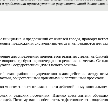
и и представили промежуточные результаты этой деятельност
ре инициатив и предложений от жителей города, проводят встре
ченные предложения систематизируются и направляются для да
ачение для определения приоритетов развития страны на ближа
е вопросы требуют первоочередного решения на местах. Сегод
утатов Государственной Думы нового созыва».
ний стала работа по укреплению взаимодействия между в
татами, общественными приёмными и партийными проектами.
 во многом зависит от слаженности действий на муниципальном 
айонах и сельских поселениях. Именно здесь жители обраща
людей. Поэтому важно обеспечить эффективное взаимодейств