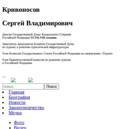
Кривоносов
Сергей Владимирович
Депутат Государственной Думы Федерального Собрания
Российской Федерации
VI,VII,VIII созывов
Заместитель председателя Комитета Государственной Думы
по туризму и развитию туристической инфраструктуры
Член Комиссии Государственного Совета Российской Федерации по направлению «Туризм»
Член Правительственной комиссии по развитию туризма
в Российской Федерации
Поиск
Главная
Биография
Новости
Законотворчество
Медиа
Фото
Видео