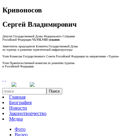
Кривоносов
Сергей Владимирович
Депутат Государственной Думы Федерального Собрания
Российской Федерации
VI,VII,VIII созывов
Заместитель председателя Комитета Государственной Думы
по туризму и развитию туристической инфраструктуры
Член Комиссии Государственного Совета Российской Федерации по направлению «Туризм»
Член Правительственной комиссии по развитию туризма
в Российской Федерации
Поиск
Главная
Биография
Новости
Законотворчество
Медиа
Фото
Видео