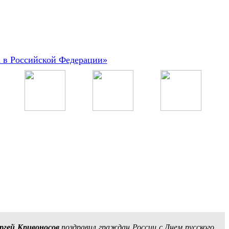
а в Российской Федерации»
ргей Кривоносов
поздравил граждан России с Днем русского