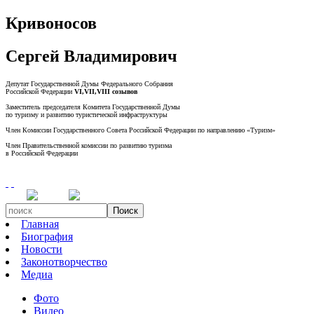
Кривоносов
Сергей Владимирович
Депутат Государственной Думы Федерального Собрания
Российской Федерации
VI,VII,VIII созывов
Заместитель председателя Комитета Государственной Думы
по туризму и развитию туристической инфраструктуры
Член Комиссии Государственного Совета Российской Федерации по направлению «Туризм»
Член Правительственной комиссии по развитию туризма
в Российской Федерации
Поиск
Главная
Биография
Новости
Законотворчество
Медиа
Фото
Видео