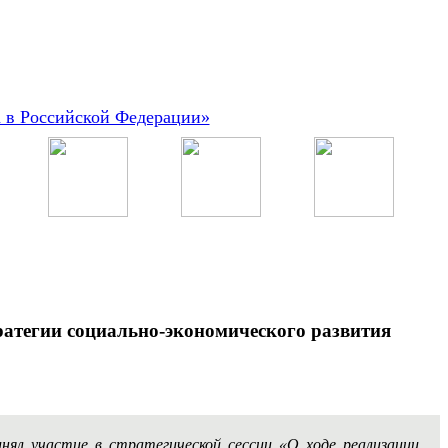
а в Российской Федерации»
ратегии социально-экономического развития
нял участие в стратегической сессии «О ходе реализации