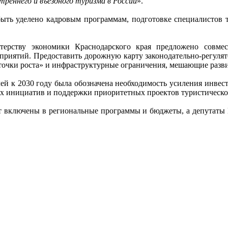
треннего и въездного туризма в России
».
ыть уделено кадровым программам, подготовке специалистов т
терству экономики Краснодарского края предложено совме
оприятий. Предоставить дорожную карту законодательно-регуля
точки роста» и инфраструктурные ограничения, мешающие разв
ей к 2030 году была обозначена необходимость усиления инвес
ых инициатив и поддержки приоритетных проектов туристическо
ут включены в региональные программы и бюджеты, а депутаты