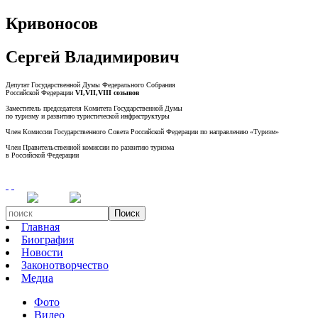
Кривоносов
Сергей Владимирович
Депутат Государственной Думы Федерального Собрания
Российской Федерации
VI,VII,VIII созывов
Заместитель председателя Комитета Государственной Думы
по туризму и развитию туристической инфраструктуры
Член Комиссии Государственного Совета Российской Федерации по направлению «Туризм»
Член Правительственной комиссии по развитию туризма
в Российской Федерации
Поиск
Главная
Биография
Новости
Законотворчество
Медиа
Фото
Видео