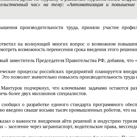
ительственный час» на тему: «Автоматизация и повышение
ышения производительности труда, приняли участие профи
 ответил на волнующий многих вопрос о возможном повышени
отреть возможность перенесения срока введения этого решения
вый заместитель Председателя Правительства РФ, добавив, что «
огические процессы российских предприятий планируется внед
 Это позволит значительно повысить производительность труда 
Мантуров подчеркнул, что ключевыми задачами остаются раз
ечь более двух миллионов специалистов.
сообщил о разработке единого стандарта программного обес
ию введено свыше восьми тысяч промышленных роботов, что на 
казал о важности внедрения айти решений в индустрию туризма
х – заселение через загранпаспорт, водительские права, мессен