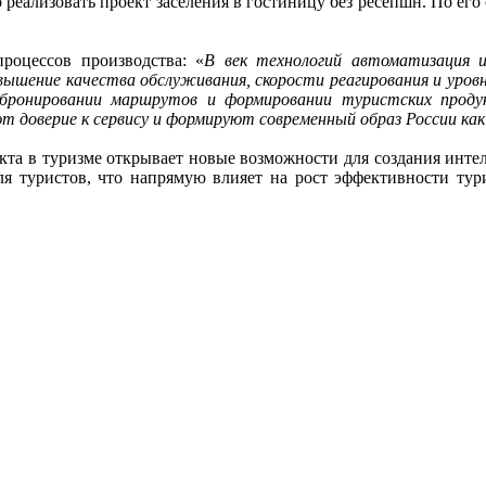
о реализовать проект заселения в гостиницу без ресепшн. По его
роцессов производства: «
В век технологий автоматизация 
овышение качества обслуживания, скорости реагирования и уровн
 бронировании маршрутов и формировании туристских продук
доверие к сервису и формируют современный образ России как
екта в туризме открывает новые возможности для создания инт
 туристов, что напрямую влияет на рост эффективности тур