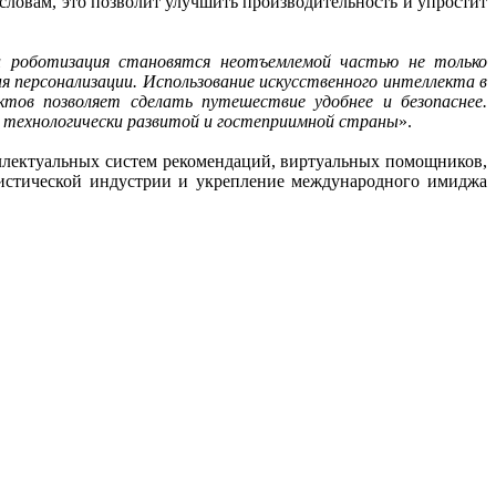
 словам, это позволит улучшить производительность и упростит
и роботизация становятся неотъемлемой частью не только
я персонализации. Использование искусственного интеллекта в
тов позволяет сделать путешествие удобнее и безопаснее.
 технологически развитой и гостеприимной страны
».
еллектуальных систем рекомендаций, виртуальных помощников,
истической индустрии и укрепление международного имиджа