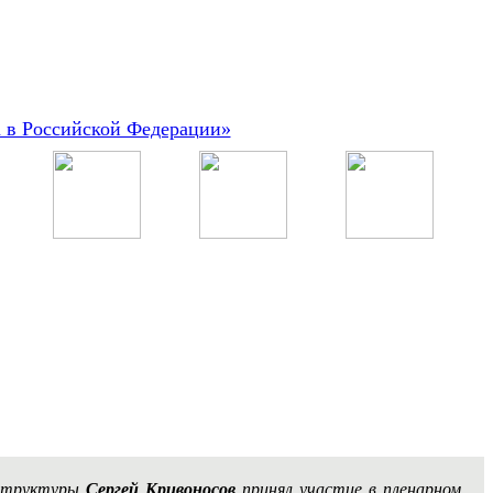
а в Российской Федерации»
аструктуры
Сергей Кривоносов
принял участие в пленарном