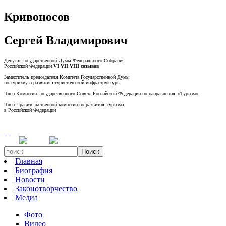
Кривоносов
Сергей Владимирович
Депутат Государственной Думы Федерального Собрания
Российской Федерации
VI,VII,VIII созывов
Заместитель председателя Комитета Государственной Думы
по туризму и развитию туристической инфраструктуры
Член Комиссии Государственного Совета Российской Федерации по направлению «Туризм»
Член Правительственной комиссии по развитию туризма
в Российской Федерации
Поиск
Главная
Биография
Новости
Законотворчество
Медиа
Фото
Видео