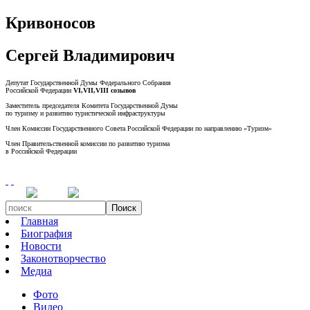
Кривоносов
Сергей Владимирович
Депутат Государственной Думы Федерального Собрания
Российской Федерации
VI,VII,VIII созывов
Заместитель председателя Комитета Государственной Думы
по туризму и развитию туристической инфраструктуры
Член Комиссии Государственного Совета Российской Федерации по направлению «Туризм»
Член Правительственной комиссии по развитию туризма
в Российской Федерации
Поиск
Главная
Биография
Новости
Законотворчество
Медиа
Фото
Видео