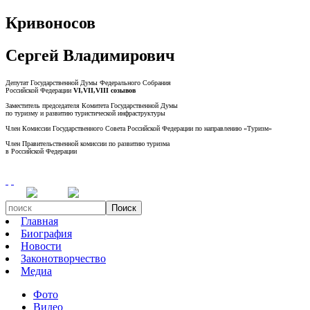
Кривоносов
Сергей Владимирович
Депутат Государственной Думы Федерального Собрания
Российской Федерации
VI,VII,VIII созывов
Заместитель председателя Комитета Государственной Думы
по туризму и развитию туристической инфраструктуры
Член Комиссии Государственного Совета Российской Федерации по направлению «Туризм»
Член Правительственной комиссии по развитию туризма
в Российской Федерации
Поиск
Главная
Биография
Новости
Законотворчество
Медиа
Фото
Видео