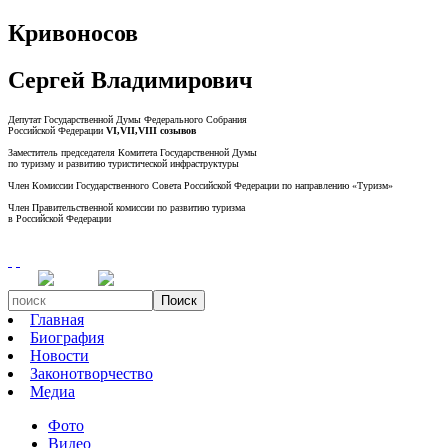
Кривоносов
Сергей Владимирович
Депутат Государственной Думы Федерального Собрания
Российской Федерации
VI,VII,VIII созывов
Заместитель председателя Комитета Государственной Думы
по туризму и развитию туристической инфраструктуры
Член Комиссии Государственного Совета Российской Федерации по направлению «Туризм»
Член Правительственной комиссии по развитию туризма
в Российской Федерации
Поиск
Главная
Биография
Новости
Законотворчество
Медиа
Фото
Видео