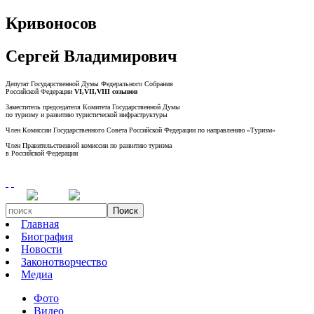
Кривоносов
Сергей Владимирович
Депутат Государственной Думы Федерального Собрания
Российской Федерации
VI,VII,VIII созывов
Заместитель председателя Комитета Государственной Думы
по туризму и развитию туристической инфраструктуры
Член Комиссии Государственного Совета Российской Федерации по направлению «Туризм»
Член Правительственной комиссии по развитию туризма
в Российской Федерации
Поиск
Главная
Биография
Новости
Законотворчество
Медиа
Фото
Видео