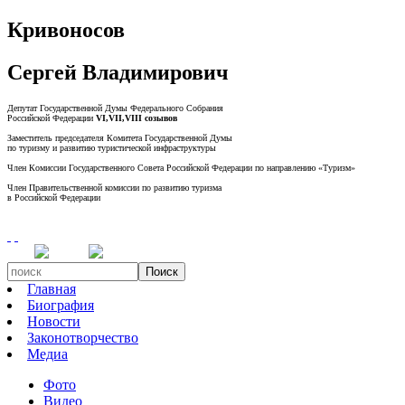
Кривоносов
Сергей Владимирович
Депутат Государственной Думы Федерального Собрания
Российской Федерации
VI,VII,VIII созывов
Заместитель председателя Комитета Государственной Думы
по туризму и развитию туристической инфраструктуры
Член Комиссии Государственного Совета Российской Федерации по направлению «Туризм»
Член Правительственной комиссии по развитию туризма
в Российской Федерации
Поиск
Главная
Биография
Новости
Законотворчество
Медиа
Фото
Видео