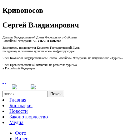
Кривоносов
Сергей Владимирович
Депутат Государственной Думы Федерального Собрания
Российской Федерации
VI,VII,VIII созывов
Заместитель председателя Комитета Государственной Думы
по туризму и развитию туристической инфраструктуры
Член Комиссии Государственного Совета Российской Федерации по направлению «Туризм»
Член Правительственной комиссии по развитию туризма
в Российской Федерации
Поиск
Главная
Биография
Новости
Законотворчество
Медиа
Фото
Видео