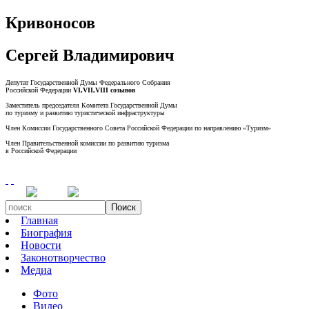
Кривоносов
Сергей Владимирович
Депутат Государственной Думы Федерального Собрания
Российской Федерации
VI,VII,VIII созывов
Заместитель председателя Комитета Государственной Думы
по туризму и развитию туристической инфраструктуры
Член Комиссии Государственного Совета Российской Федерации по направлению «Туризм»
Член Правительственной комиссии по развитию туризма
в Российской Федерации
Поиск
Главная
Биография
Новости
Законотворчество
Медиа
Фото
Видео