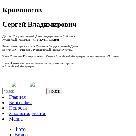
Кривоносов
Сергей Владимирович
Депутат Государственной Думы Федерального Собрания
Российской Федерации
VI,VII,VIII созывов
Заместитель председателя Комитета Государственной Думы
по туризму и развитию туристической инфраструктуры
Член Комиссии Государственного Совета Российской Федерации по направлению «Туризм»
Член Правительственной комиссии по развитию туризма
в Российской Федерации
Поиск
Главная
Биография
Новости
Законотворчество
Медиа
Фото
Видео