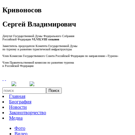
Кривоносов
Сергей Владимирович
Депутат Государственной Думы Федерального Собрания
Российской Федерации
VI,VII,VIII созывов
Заместитель председателя Комитета Государственной Думы
по туризму и развитию туристической инфраструктуры
Член Комиссии Государственного Совета Российской Федерации по направлению «Туризм»
Член Правительственной комиссии по развитию туризма
в Российской Федерации
Поиск
Главная
Биография
Новости
Законотворчество
Медиа
Фото
Видео