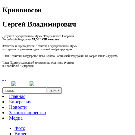
Кривоносов
Сергей Владимирович
Депутат Государственной Думы Федерального Собрания
Российской Федерации
VI,VII,VIII созывов
Заместитель председателя Комитета Государственной Думы
по туризму и развитию туристической инфраструктуры
Член Комиссии Государственного Совета Российской Федерации по направлению «Туризм»
Член Правительственной комиссии по развитию туризма
в Российской Федерации
Поиск
Главная
Биография
Новости
Законотворчество
Медиа
Фото
Видео