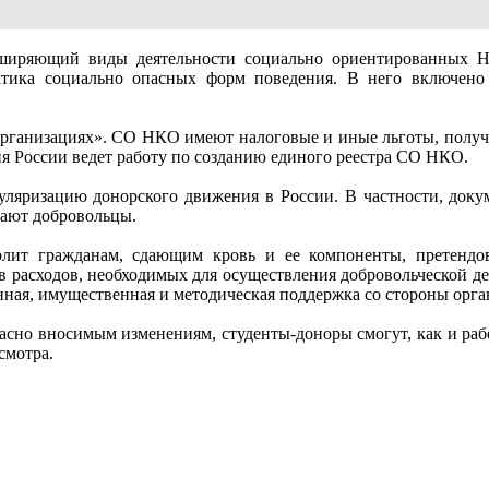
сширяющий виды деятельности социально ориентированных 
тика социально опасных форм поведения. В него включено 
х организациях». СО НКО имеют налоговые и иные льготы, по
я России ведет работу по созданию единого реестра СО НКО.
уляризацию донорского движения в России. В частности, докум
учают добровольцы.
олит гражданам, сдающим кровь и ее компоненты, претендо
ов расходов, необходимых для осуществления добровольческой де
ная, имущественная и методическая поддержка со стороны орга
ласно вносимым изменениям, студенты-доноры смогут, как и раб
смотра.