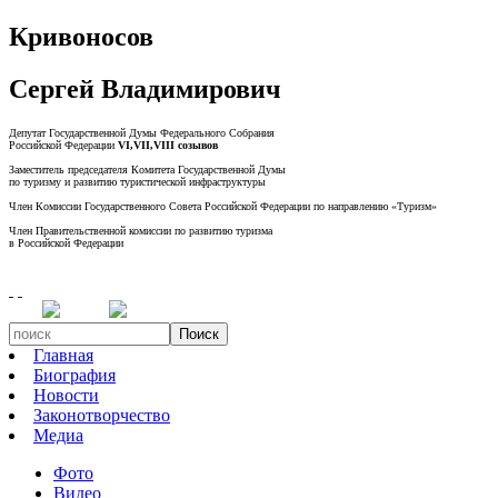
Кривоносов
Сергей Владимирович
Депутат Государственной Думы Федерального Собрания
Российской Федерации
VI,VII,VIII созывов
Заместитель председателя Комитета Государственной Думы
по туризму и развитию туристической инфраструктуры
Член Комиссии Государственного Совета Российской Федерации по направлению «Туризм»
Член Правительственной комиссии по развитию туризма
в Российской Федерации
Поиск
Главная
Биография
Новости
Законотворчество
Медиа
Фото
Видео