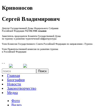
Кривоносов
Сергей Владимирович
Депутат Государственной Думы Федерального Собрания
Российской Федерации
VI,VII,VIII созывов
Заместитель председателя Комитета Государственной Думы
по туризму и развитию туристической инфраструктуры
Член Комиссии Государственного Совета Российской Федерации по направлению «Туризм»
Член Правительственной комиссии по развитию туризма
в Российской Федерации
Поиск
Главная
Биография
Новости
Законотворчество
Медиа
Фото
Видео