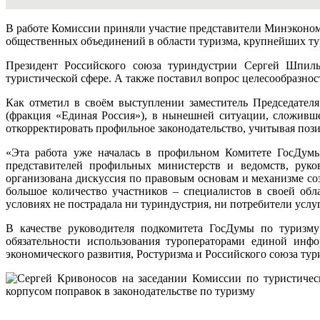
В работе Комиссии приняли участие представители Минэконом
общественных объединений в области туризма, крупнейших ту
Президент Российского союза туриндустрии Сергей Шпиль
туристической сфере. А также поставил вопрос целесообразнос
Как отметил в своём выступлении заместитель Председател
(фракция «Единая Россия»), в нынешней ситуации, сложивш
откорректировать профильное законодательство, учитывая пози
«Эта работа уже началась в профильном Комитете ГосДумы
представителей профильных министерств и ведомств, руко
организована дискуссия по правовым основам и механизме со
большое количество участников – специалистов в своей обл
условиях не пострадала ни туриндустрия, ни потребители услуг
В качестве руководителя подкомитета ГосДумы по туризму
обязательности использования туроператорами единой инф
экономического развития, Ростуризма и Российского союза тур