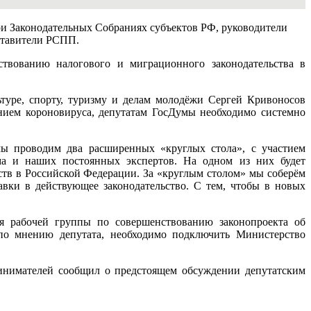
ри Законодательных Собраниях субъектов РФ, руководители
ставители РСПП.
твованию налогового и миграционного законодательства в
туре, спорту, туризму и делам молодёжи Сергей Кривоносов
нием короновируса, депутатам ГосДумы необходимо системно
мы проводим два расширенных «круглых стола», с участием
зма и наших постоянных экспертов. На одном из них будет
ств в Российской Федерации. За «круглым столом» мы соберём
авки в действующее законодательство. С тем, чтобы в новых
ия рабочей группы по совершенствованию законопроекта об
 по мнению депутата, необходимо подключить Министерство