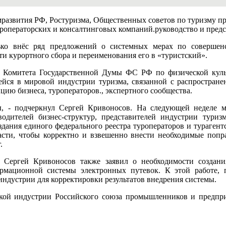
развития РФ, Ростуризма, Общественных советов по туризму п
роператорских и консалтинговых компаний.руководство и пред
ко внёс ряд предложений о системных мерах по совершенс
ти курортного сбора и переименования его в «туристский».
я Комитета Государственной Думы ФС РФ по физической куль
ейся в мировой индустрии туризма, связанной с распростране
цию бизнеса, туроператоров., экспертного сообщества.
, - подчеркнул Сергей Кривоносов. На следующей неделе 
водителей бизнес-структур, представителей индустрии тури
здания единого федерального реестра туроператоров и турагент
асти, чтобы корректно и взвешенно внести необходимые попр
.
 Сергей Кривоносов также заявил о необходимости создан
ормационной системы электронных путевок. К этой работе,
индустрии для корректировки результатов внедрения системы.