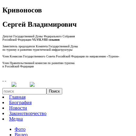
Кривоносов
Сергей Владимирович
Депутат Государственной Думы Федерального Собрания
Российской Федерации
VI,VII,VIII созывов
Заместитель председателя Комитета Государственной Думы
по туризму и развитию туристической инфраструктуры
Член Комиссии Государственного Совета Российской Федерации по направлению «Туризм»
Член Правительственной комиссии по развитию туризма
в Российской Федерации
Поиск
Главная
Биография
Новости
Законотворчество
Медиа
Фото
Видео