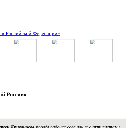
а в Российской Федерации»
ой России»
ергей Кривоносов
провёл рабочее совещание с активистами