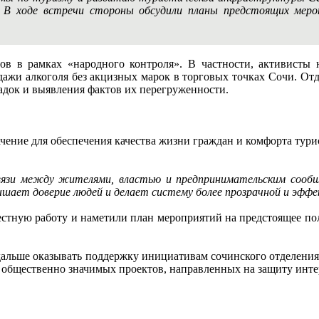
». В ходе встречи стороны обсудили планы предстоящих ме
ов в рамках «народного контроля». В частности, активисты
дажи алкоголя без акцизных марок в торговых точках Сочи. От
адок и выявления фактов их перегруженности.
ачение для обеспечения качества жизни граждан и комфорта тур
язи между жителями, властью и предпринимательским сообщ
ышает доверие людей и делает систему более прозрачной и эфф
стную работу и наметили план мероприятий на предстоящее пол
и дальше оказывать поддержку инициативам сочинского отделени
 общественно значимых проектов, направленных на защиту интере