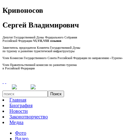
Кривоносов
Сергей Владимирович
Депутат Государственной Думы Федерального Собрания
Российской Федерации
VI,VII,VIII созывов
Заместитель председателя Комитета Государственной Думы
по туризму и развитию туристической инфраструктуры
Член Комиссии Государственного Совета Российской Федерации по направлению «Туризм»
Член Правительственной комиссии по развитию туризма
в Российской Федерации
Поиск
Главная
Биография
Новости
Законотворчество
Медиа
Фото
Видео