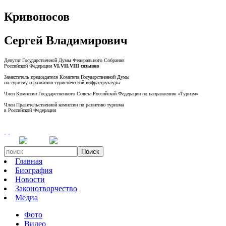
Кривоносов
Сергей Владимирович
Депутат Государственной Думы Федерального Собрания
Российской Федерации
VI,VII,VIII созывов
Заместитель председателя Комитета Государственной Думы
по туризму и развитию туристической инфраструктуры
Член Комиссии Государственного Совета Российской Федерации по направлению «Туризм»
Член Правительственной комиссии по развитию туризма
в Российской Федерации
Поиск
Главная
Биография
Новости
Законотворчество
Медиа
Фото
Видео