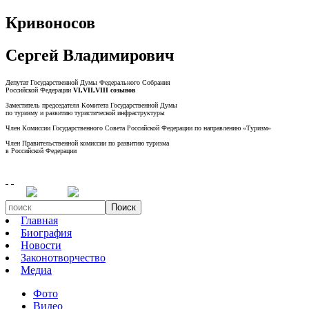
Кривоносов
Сергей Владимирович
Депутат Государственной Думы Федерального Собрания
Российской Федерации
VI,VII,VIII созывов
Заместитель председателя Комитета Государственной Думы
по туризму и развитию туристической инфраструктуры
Член Комиссии Государственного Совета Российской Федерации по направлению «Туризм»
Член Правительственной комиссии по развитию туризма
в Российской Федерации
Поиск
Главная
Биография
Новости
Законотворчество
Медиа
Фото
Видео