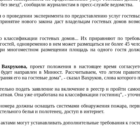
без звезд", сообщили журналистам в пресс-службе ведомства.
н о проведении эксперимента по предоставлению услуг гостев
ринятие нового закона даст владельцам гостевых домов возмо
 классификации гостевых домов... Их приравняют по требован
 гостей, одновременно в нем может размещаться не более 45 че
При многоместном размещении площадь на одного гостя должн
 Вахрукова,
проект положения в настоящее время согласуетс
будет направлен в Минюст. Рассчитываем, что летом правите
раняя его на гостевые дома", - сказал Вахруков, слова которог
тельно подать заявление на включение в реестр и пройти само
атная. Она уже отработана на классификации гостиниц", - уточ
ов номера должны оснащать системами обнаружения пожара, пер
тельного белья и полотенец, доступ в интернет.
актами могут устанавливать дополнительные требования к гост