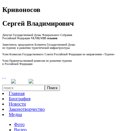
Кривоносов
Сергей Владимирович
Депутат Государственной Думы Федерального Собрания
Российской Федерации
VI,VII,VIII созывов
Заместитель председателя Комитета Государственной Думы
по туризму и развитию туристической инфраструктуры
Член Комиссии Государственного Совета Российской Федерации по направлению «Туризм»
Член Правительственной комиссии по развитию туризма
в Российской Федерации
Поиск
Главная
Биография
Новости
Законотворчество
Медиа
Фото
Видео