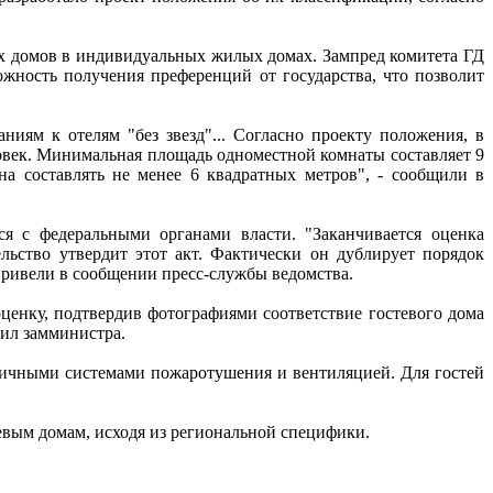
ых домов в индивидуальных жилых домах. Зампред комитета ГД
жность получения преференций от государства, что позволит
иям к отелям "без звезд"... Согласно проекту положения, в
ловек. Минимальная площадь одноместной комнаты составляет 9
а составлять не менее 6 квадратных метров", - сообщили в
я с федеральными органами власти. "Заканчивается оценка
льство утвердит этот акт. Фактически он дублирует порядок
о привели в сообщении пресс-службы ведомства.
оценку, подтвердив фотографиями соответствие гостевого дома
нил замминистра.
вичными системами пожаротушения и вентиляцией. Для гостей
евым домам, исходя из региональной специфики.