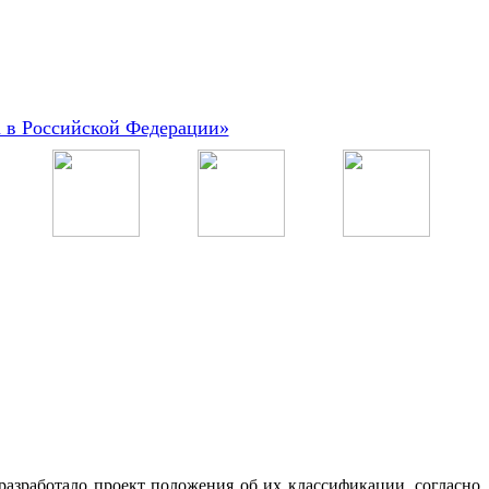
а в Российской Федерации»
азработало проект положения об их классификации, согласно