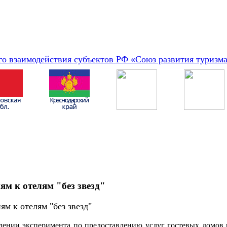
о взаимодействия субъектов РФ «Союз развития туризм
ям к отелям "без звезд"
м к отелям "без звезд"
дении эксперимента по предоставлению услуг гостевых домов р